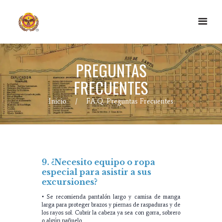
PREGUNTAS
FRECUENTES
Inicio
F.A.Q. Preguntas Frecuentes
9. ¿Necesito equipo o ropa
especial para asistir a sus
excursiones?
• Se recomienda pantalón largo y camisa de manga
larga para proteger brazos y piernas de raspaduras y de
los rayos sol. Cubrir la cabeza ya sea con gorra, sobrero
o algún pañuelo.